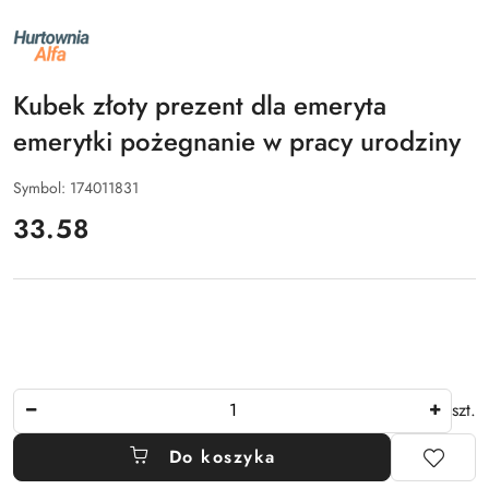
NAZWA
PRODUCENTA:
ALFA
Kubek złoty prezent dla emeryta
emerytki pożegnanie w pracy urodziny
Symbol:
174011831
cena:
33.58
Ilość
szt.
Do koszyka