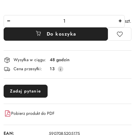
Ilość
szt.
Do koszyka
Dostępność
Wysyłka w ciągu:
48 godzin
i
Cena przesyłki:
13
dostawa
Zadaj pytanie
Pobierz produkt do PDF
EAN:
5907085205175