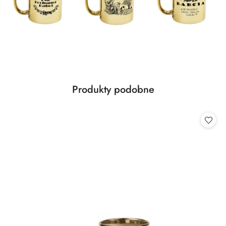
Produkty
Produkty podobne
Pomiń karuzelę produktów
o
statusie: