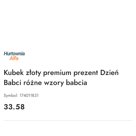
NAZWA
PRODUCENTA:
ALFA
Kubek złoty premium prezent Dzień
Babci różne wzory babcia
Symbol:
174011831
cena:
33.58