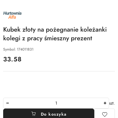
NAZWA
PRODUCENTA:
ALFA
Kubek złoty na pożegnanie koleżanki
kolegi z pracy śmieszny prezent
Symbol:
174011831
cena:
33.58
Ilość
szt.
Do koszyka