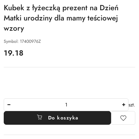
Kubek z łyżeczką prezent na Dzień
Matki urodziny dla mamy teściowej
wzory
Symbol:
17400976Z
cena:
19.18
Ilość
szt.
Do koszyka
Dostępność