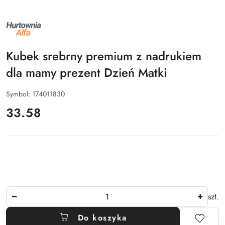
NAZWA
PRODUCENTA:
ALFA
Kubek srebrny premium z nadrukiem
dla mamy prezent Dzień Matki
Symbol:
174011830
cena:
33.58
Ilość
szt.
Do koszyka