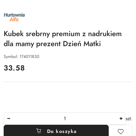
NAZWA
PRODUCENTA:
ALFA
Kubek srebrny premium z nadrukiem
dla mamy prezent Dzień Matki
Symbol:
174011830
cena:
33.58
Ilość
szt.
Do koszyka