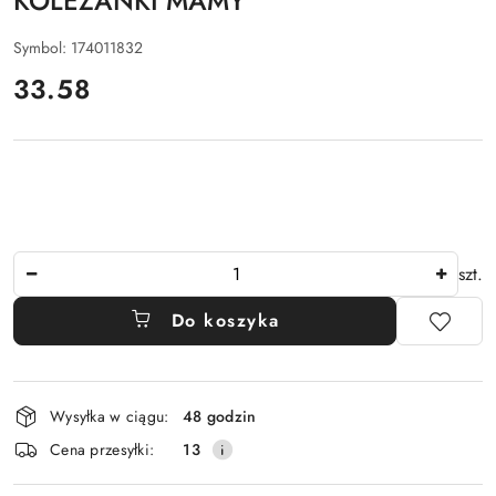
KOLEŻANKI MAMY
Symbol:
174011832
cena:
33.58
Ilość
szt.
Do koszyka
Dostępność
Wysyłka w ciągu:
48 godzin
i
Cena przesyłki:
13
dostawa