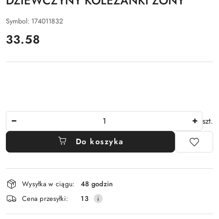
DZIEWCZYNY KOLEŻANKI ŻONY
Symbol:
174011832
cena:
33.58
Ilość
szt.
Do koszyka
Dostępność
Wysyłka w ciągu:
48 godzin
i
Cena przesyłki:
13
dostawa