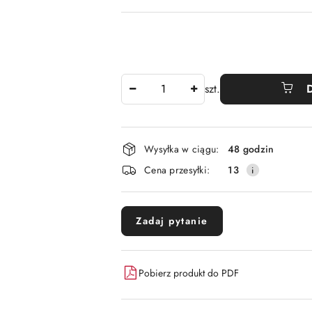
Ilość
szt.
Dostępność
Wysyłka w ciągu:
48 godzin
i
Cena przesyłki:
13
dostawa
Zadaj pytanie
Pobierz produkt do PDF