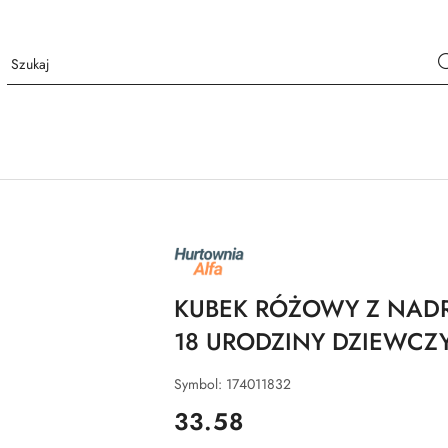
NAZWA
PRODUCENTA:
ALFA
KUBEK RÓŻOWY Z NADR
18 URODZINY DZIEWCZ
Symbol:
174011832
cena:
33.58