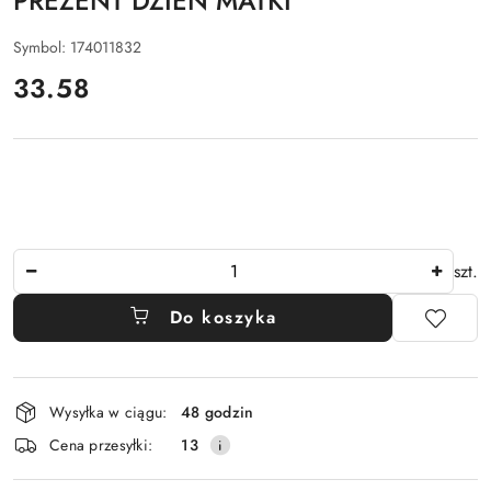
PREZENT DZIEŃ MATKI
Symbol:
174011832
cena:
33.58
Ilość
szt.
Do koszyka
Dostępność
Wysyłka w ciągu:
48 godzin
i
Cena przesyłki:
13
dostawa