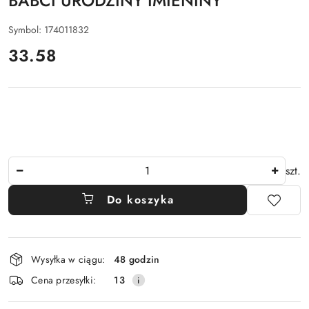
BABCI URODZINY IMIENINY
Symbol:
174011832
cena:
33.58
Ilość
szt.
Do koszyka
Dostępność
Wysyłka w ciągu:
48 godzin
i
Cena przesyłki:
13
dostawa