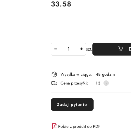
cena:
33.58
Ilość
szt.
Dostępność
Wysyłka w ciągu:
48 godzin
i
Cena przesyłki:
13
dostawa
Zadaj pytanie
Pobierz produkt do PDF