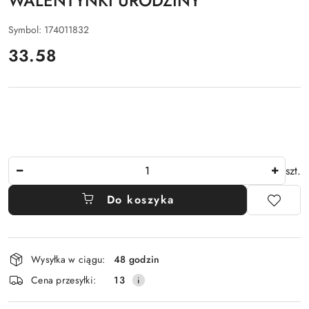
WALENTYNKI URODZINY
Symbol:
174011832
cena:
33.58
Ilość
szt.
Do koszyka
Dostępność
Wysyłka w ciągu:
48 godzin
i
Cena przesyłki:
13
dostawa