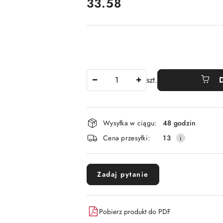
cena:
33.58
Ilość
szt.
Dostępność
Wysyłka w ciągu:
48 godzin
i
Cena przesyłki:
13
dostawa
Zadaj pytanie
Pobierz produkt do PDF