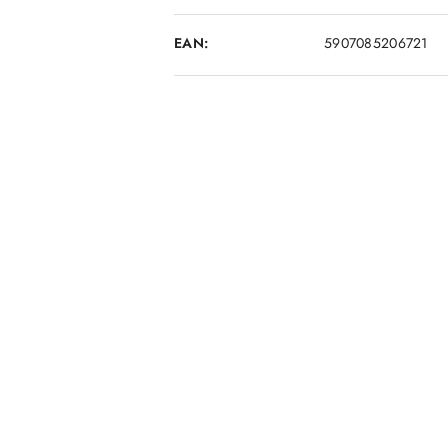
EAN:
5907085206721