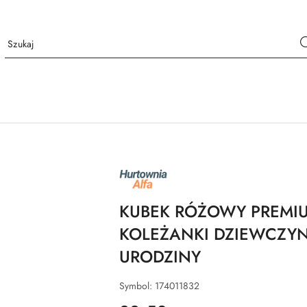
NAZWA
PRODUCENTA:
ALFA
KUBEK RÓŻOWY PREMI
KOLEŻANKI DZIEWCZY
URODZINY
Symbol:
174011832