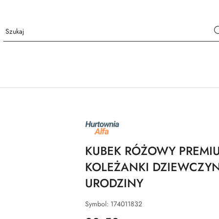
NAZWA
PRODUCENTA:
ALFA
KUBEK RÓŻOWY PREMI
KOLEŻANKI DZIEWCZY
URODZINY
Symbol:
174011832