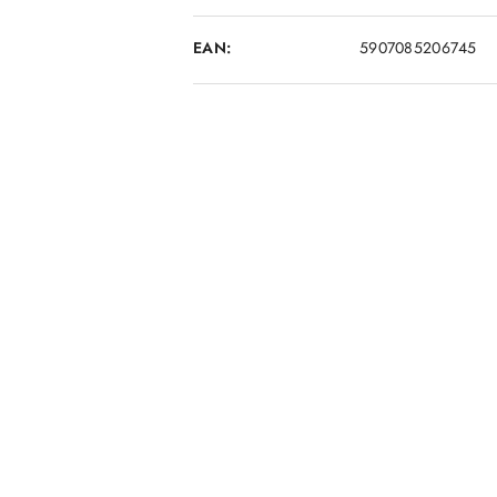
EAN:
5907085206745