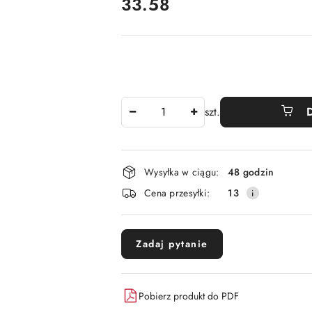
cena:
33.58
Ilość
szt.
Dostępność
Wysyłka w ciągu:
48 godzin
i
Cena przesyłki:
13
dostawa
Zadaj pytanie
Pobierz produkt do PDF