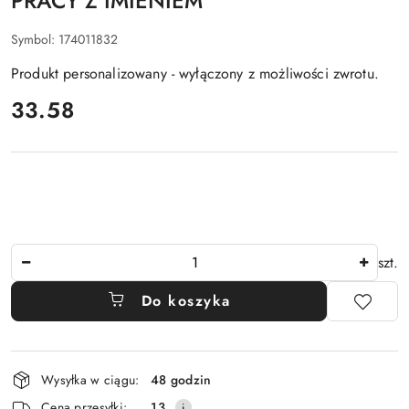
PRACY Z IMIENIEM
Symbol:
174011832
Produkt personalizowany - wyłączony z możliwości zwrotu.
cena:
33.58
Ilość
szt.
Do koszyka
Dostępność
Wysyłka w ciągu:
48 godzin
i
Cena przesyłki:
13