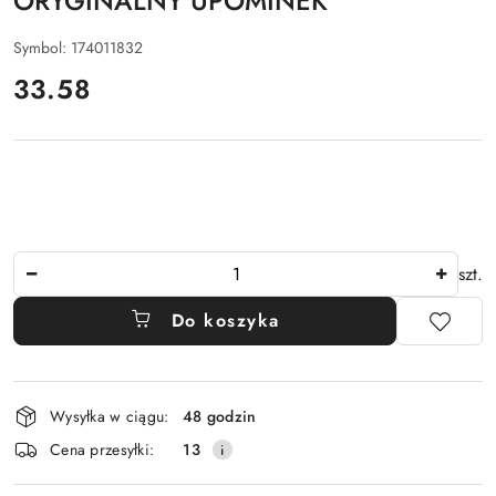
ORYGINALNY UPOMINEK
Symbol:
174011832
cena:
33.58
Ilość
szt.
Do koszyka
Dostępność
Wysyłka w ciągu:
48 godzin
i
Cena przesyłki:
13
dostawa