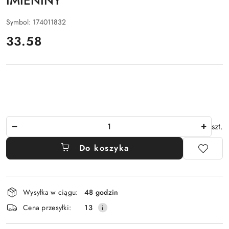
IMIENINY
Symbol:
174011832
cena:
33.58
Ilość
szt.
Do koszyka
Dostępność
Wysyłka w ciągu:
48 godzin
i
Cena przesyłki:
13
dostawa