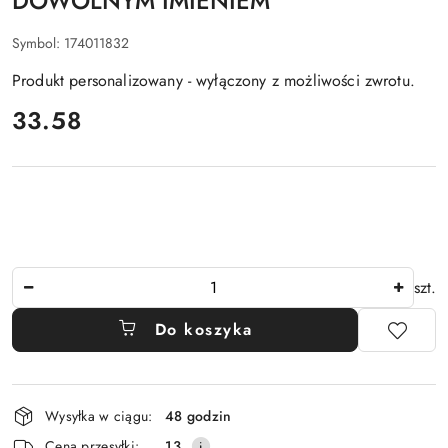
DOWOLNYM IMIENIEM
Symbol:
174011832
Produkt personalizowany - wyłączony z możliwości zwrotu.
cena:
33.58
Ilość
szt.
Do koszyka
Dostępność
Wysyłka w ciągu:
48 godzin
i
Cena przesyłki:
13