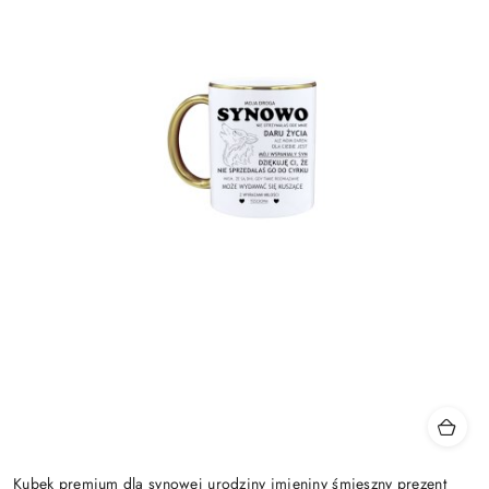
Kubek premium dla synowej urodziny imieniny śmieszny prezent