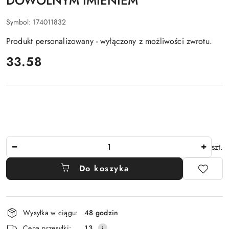
DOWOLNYM IMIENIEM
Symbol:
174011832
Produkt personalizowany - wyłączony z możliwości zwrotu.
cena:
33.58
Ilość
szt.
Do koszyka
Dostępność
Wysyłka w ciągu:
48 godzin
i
Cena przesyłki:
13