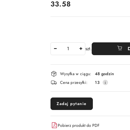
cena:
33.58
Ilość
szt.
Dostępność
Wysyłka w ciągu:
48 godzin
i
Cena przesyłki:
13
dostawa
Zadaj pytanie
Pobierz produkt do PDF