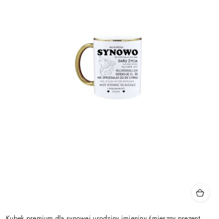
Kubek premium dla synowej urodziny imieniny śmieszny prezent