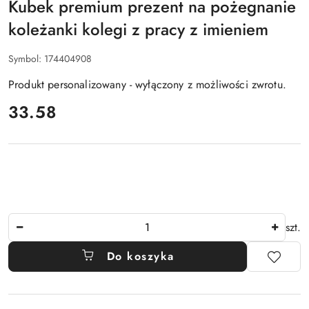
Kubek premium prezent na pożegnanie
koleżanki kolegi z pracy z imieniem
Symbol:
174404908
Produkt personalizowany - wyłączony z możliwości zwrotu.
cena:
33.58
Ilość
szt.
Do koszyka
Dostępność