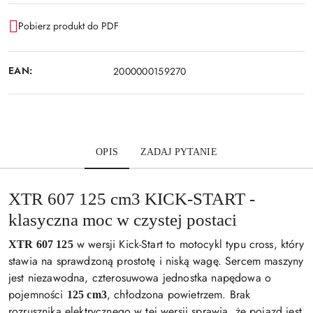
Pobierz produkt do PDF
EAN:
2000000159270
OPIS
ZADAJ PYTANIE
XTR 607 125 cm3 KICK-START -
klasyczna moc w czystej postaci
w wersji Kick-Start to motocykl typu cross, który
XTR 607 125
stawia na sprawdzoną prostotę i niską wagę. Sercem maszyny
jest niezawodna, czterosuwowa jednostka napędowa o
pojemności
, chłodzona powietrzem. Brak
125 cm3
rozrusznika elektrycznego w tej wersji sprawia, że pojazd jest