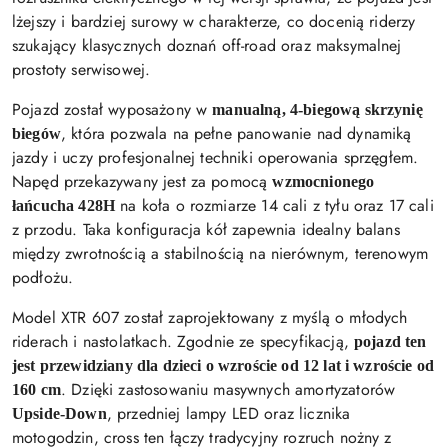
lżejszy i bardziej surowy w charakterze, co docenią riderzy
szukający klasycznych doznań off-road oraz maksymalnej
prostoty serwisowej.
Pojazd został wyposażony w
manualną, 4-biegową skrzynię
, która pozwala na pełne panowanie nad dynamiką
biegów
jazdy i uczy profesjonalnej techniki operowania sprzęgłem.
Napęd przekazywany jest za pomocą
wzmocnionego
na koła o rozmiarze 14 cali z tyłu oraz 17 cali
łańcucha 428H
z przodu. Taka konfiguracja kół zapewnia idealny balans
między zwrotnością a stabilnością na nierównym, terenowym
podłożu.
Model XTR 607 został zaprojektowany z myślą o młodych
riderach i nastolatkach. Zgodnie ze specyfikacją,
pojazd ten
jest przewidziany dla dzieci o wzroście od 12 lat i wzroście od
. Dzięki zastosowaniu masywnych amortyzatorów
160 cm
, przedniej lampy LED oraz licznika
Upside-Down
motogodzin, cross ten łączy tradycyjny rozruch nożny z