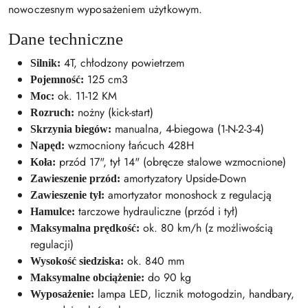
nowoczesnym wyposażeniem użytkowym.
Dane techniczne
4T, chłodzony powietrzem
Silnik:
125 cm3
Pojemność:
ok. 11-12 KM
Moc:
nożny (kick-start)
Rozruch:
manualna, 4-biegowa (1-N-2-3-4)
Skrzynia biegów:
wzmocniony łańcuch 428H
Napęd:
przód 17", tył 14" (obręcze stalowe wzmocnione)
Koła:
amortyzatory Upside-Down
Zawieszenie przód:
amortyzator monoshock z regulacją
Zawieszenie tył:
tarczowe hydrauliczne (przód i tył)
Hamulce:
ok. 80 km/h (z możliwością
Maksymalna prędkość:
regulacji)
ok. 840 mm
Wysokość siedziska:
do 90 kg
Maksymalne obciążenie:
lampa LED, licznik motogodzin, handbary,
Wyposażenie: