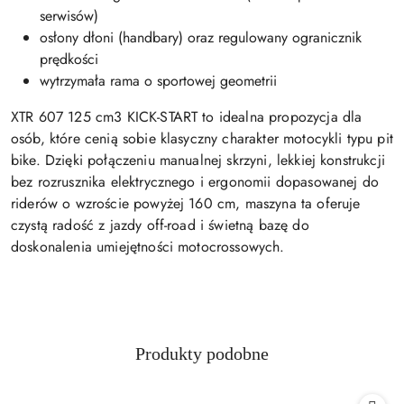
serwisów)
osłony dłoni (handbary) oraz regulowany ogranicznik
prędkości
wytrzymała rama o sportowej geometrii
XTR 607 125 cm3 KICK-START to idealna propozycja dla
osób, które cenią sobie klasyczny charakter motocykli typu pit
bike. Dzięki połączeniu manualnej skrzyni, lekkiej konstrukcji
bez rozrusznika elektrycznego i ergonomii dopasowanej do
riderów o wzroście powyżej 160 cm, maszyna ta oferuje
czystą radość z jazdy off-road i świetną bazę do
doskonalenia umiejętności motocrossowych.
Produkty
Produkty podobne
Pomiń karuzelę produktów
o
statusie: