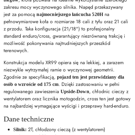
zakresu mocy wyczynowego silnika. Napęd przekazywany
jest za pomocą
na
najmocniejszego łańcucha 520H
pełnowymiarowe koła o rozmiarze 18 cali z tyłu oraz 21 cali
z przodu. Taka konfiguracja (21/18") to profesjonalny
standard enduro/cross, gwarantujący niezrównaną trakcję i
możliwość pokonywania najtrudniejszych przeszkód
terenowych.
Konstrukcja modelu XR99 opiera się na lekkiej, a zarazem
niezwykle wytrzymałej ramie o wyczynowej geometrii.
Zgodnie ze specyfikacją,
pojazd ten jest przewidziany dla
. Dzięki zastosowaniu w pełni
osób o wzroście od 175 cm
regulowanego zawieszenia
, chłodnic cieczy z
Upside-Down
wentylatorem oraz licznika motogodzin, cross ten jest gotowy
na najbardziej wymagające wyścigi i przeprawy hard-enduro.
Dane techniczne
2T, chłodzony cieczą (z wentylatorem)
Silnik: