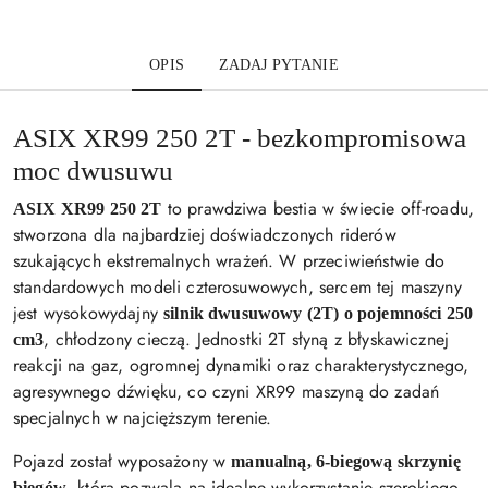
OPIS
ZADAJ PYTANIE
ASIX XR99 250 2T - bezkompromisowa
moc dwusuwu
to prawdziwa bestia w świecie off-roadu,
ASIX XR99 250 2T
stworzona dla najbardziej doświadczonych riderów
szukających ekstremalnych wrażeń. W przeciwieństwie do
standardowych modeli czterosuwowych, sercem tej maszyny
jest wysokowydajny
silnik dwusuwowy (2T) o pojemności 250
, chłodzony cieczą. Jednostki 2T słyną z błyskawicznej
cm3
reakcji na gaz, ogromnej dynamiki oraz charakterystycznego,
agresywnego dźwięku, co czyni XR99 maszyną do zadań
specjalnych w najcięższym terenie.
Pojazd został wyposażony w
manualną, 6-biegową skrzynię
, która pozwala na idealne wykorzystanie szerokiego
biegów