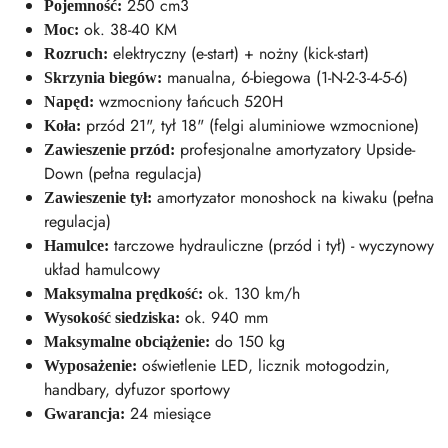
250 cm3
Pojemność:
ok. 38-40 KM
Moc:
elektryczny (e-start) + nożny (kick-start)
Rozruch:
manualna, 6-biegowa (1-N-2-3-4-5-6)
Skrzynia biegów:
wzmocniony łańcuch 520H
Napęd:
przód 21", tył 18" (felgi aluminiowe wzmocnione)
Koła:
profesjonalne amortyzatory Upside-
Zawieszenie przód:
Down (pełna regulacja)
amortyzator monoshock na kiwaku (pełna
Zawieszenie tył:
regulacja)
tarczowe hydrauliczne (przód i tył) - wyczynowy
Hamulce:
układ hamulcowy
ok. 130 km/h
Maksymalna prędkość:
ok. 940 mm
Wysokość siedziska:
do 150 kg
Maksymalne obciążenie:
oświetlenie LED, licznik motogodzin,
Wyposażenie:
handbary, dyfuzor sportowy
24 miesiące
Gwarancja: