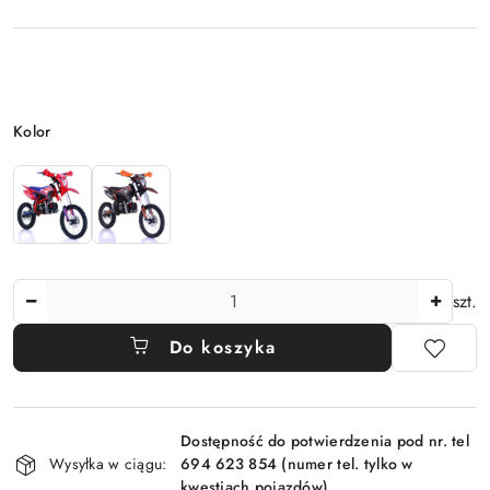
Wariant
Kolor
Ilość
szt.
Do koszyka
Dostępność
Dostępność do potwierdzenia pod nr. tel
i
Wysyłka w ciągu:
694 623 854 (numer tel. tylko w
dostawa
kwestiach pojazdów)