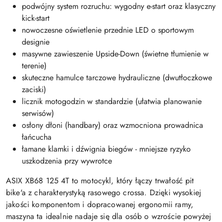
podwójny system rozruchu: wygodny e-start oraz klasyczny
kick-start
nowoczesne oświetlenie przednie LED o sportowym
designie
masywne zawieszenie Upside-Down (świetne tłumienie w
terenie)
skuteczne hamulce tarczowe hydrauliczne (dwutłoczkowe
zaciski)
licznik motogodzin w standardzie (ułatwia planowanie
serwisów)
osłony dłoni (handbary) oraz wzmocniona prowadnica
łańcucha
łamane klamki i dźwignia biegów - mniejsze ryzyko
uszkodzenia przy wywrotce
ASIX XB68 125 4T to motocykl, który łączy trwałość pit
bike'a z charakterystyką rasowego crossa. Dzięki wysokiej
jakości komponentom i dopracowanej ergonomii ramy,
maszyna ta idealnie nadaje się dla osób o wzroście powyżej