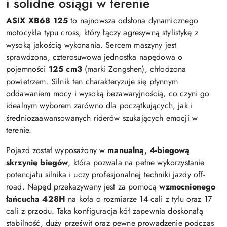
i solidne osiągi w terenie
ASIX XB68 125
to najnowsza odsłona dynamicznego
motocykla typu cross, który łączy agresywną stylistykę z
wysoką jakością wykonania. Sercem maszyny jest
sprawdzona, czterosuwowa jednostka napędowa o
pojemności
125 cm3
(marki Zongshen), chłodzona
powietrzem. Silnik ten charakteryzuje się płynnym
oddawaniem mocy i wysoką bezawaryjnością, co czyni go
idealnym wyborem zarówno dla początkujących, jak i
średniozaawansowanych riderów szukających emocji w
terenie.
Pojazd został wyposażony w
manualną, 4-biegową
skrzynię biegów
, która pozwala na pełne wykorzystanie
potencjału silnika i uczy profesjonalnej techniki jazdy off-
road. Napęd przekazywany jest za pomocą
wzmocnionego
łańcucha 428H
na koła o rozmiarze 14 cali z tyłu oraz 17
cali z przodu. Taka konfiguracja kół zapewnia doskonałą
stabilność, duży prześwit oraz pewne prowadzenie podczas