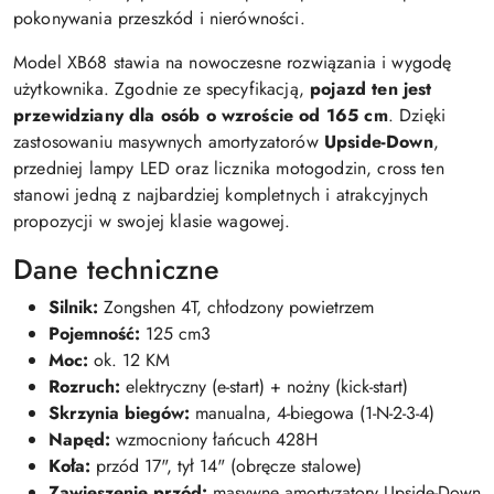
pokonywania przeszkód i nierówności.
Model XB68 stawia na nowoczesne rozwiązania i wygodę
użytkownika. Zgodnie ze specyfikacją,
pojazd ten jest
przewidziany dla osób o wzroście od 165 cm
. Dzięki
zastosowaniu masywnych amortyzatorów
Upside-Down
,
przedniej lampy LED oraz licznika motogodzin, cross ten
stanowi jedną z najbardziej kompletnych i atrakcyjnych
propozycji w swojej klasie wagowej.
Dane techniczne
Silnik:
Zongshen 4T, chłodzony powietrzem
Pojemność:
125 cm3
Moc:
ok. 12 KM
Rozruch:
elektryczny (e-start) + nożny (kick-start)
Skrzynia biegów:
manualna, 4-biegowa (1-N-2-3-4)
Napęd:
wzmocniony łańcuch 428H
Koła:
przód 17", tył 14" (obręcze stalowe)
Zawieszenie przód:
masywne amortyzatory Upside-Down