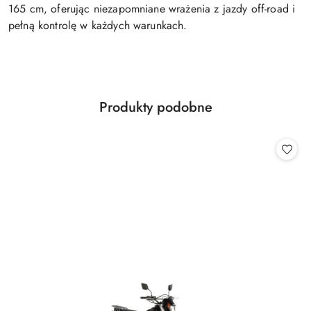
165 cm, oferując niezapomniane wrażenia z jazdy off-road i
pełną kontrolę w każdych warunkach.
Produkty
Produkty podobne
Pomiń karuzelę produktów
o
statusie: