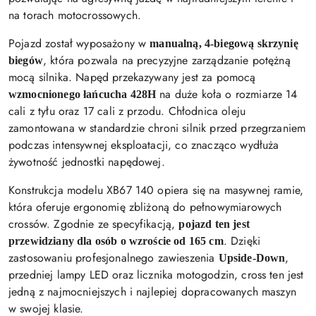
na torach motocrossowych.
Pojazd został wyposażony w
manualną, 4-biegową skrzynię
, która pozwala na precyzyjne zarządzanie potężną
biegów
mocą silnika. Napęd przekazywany jest za pomocą
na duże koła o rozmiarze 14
wzmocnionego łańcucha 428H
cali z tyłu oraz 17 cali z przodu. Chłodnica oleju
zamontowana w standardzie chroni silnik przed przegrzaniem
podczas intensywnej eksploatacji, co znacząco wydłuża
żywotność jednostki napędowej.
Konstrukcja modelu XB67 140 opiera się na masywnej ramie,
która oferuje ergonomię zbliżoną do pełnowymiarowych
crossów. Zgodnie ze specyfikacją,
pojazd ten jest
. Dzięki
przewidziany dla osób o wzroście od 165 cm
zastosowaniu profesjonalnego zawieszenia
,
Upside-Down
przedniej lampy LED oraz licznika motogodzin, cross ten jest
jedną z najmocniejszych i najlepiej dopracowanych maszyn
w swojej klasie.