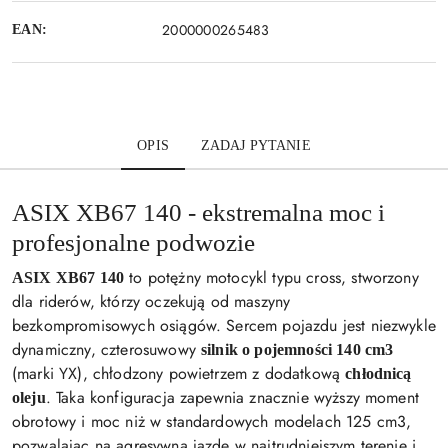
2000000265483
EAN:
OPIS
ZADAJ PYTANIE
ASIX XB67 140 - ekstremalna moc i
profesjonalne podwozie
to potężny motocykl typu cross, stworzony
ASIX XB67 140
dla riderów, którzy oczekują od maszyny
bezkompromisowych osiągów. Sercem pojazdu jest niezwykle
dynamiczny, czterosuwowy
silnik o pojemności 140 cm3
(marki YX), chłodzony powietrzem z dodatkową
chłodnicą
. Taka konfiguracja zapewnia znacznie wyższy moment
oleju
obrotowy i moc niż w standardowych modelach 125 cm3,
pozwalając na agresywną jazdę w najtrudniejszym terenie i