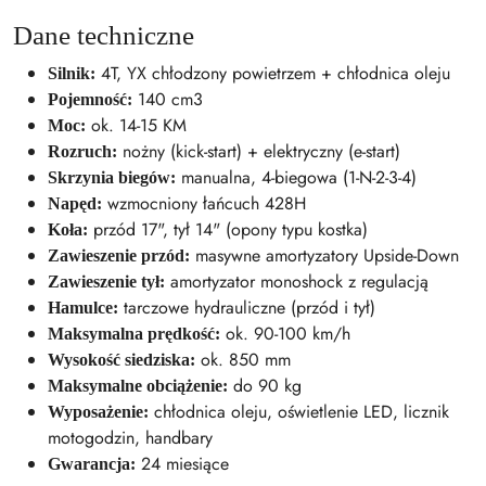
Dane techniczne
4T, YX chłodzony powietrzem + chłodnica oleju
Silnik:
140 cm3
Pojemność:
ok. 14-15 KM
Moc:
nożny (kick-start) + elektryczny (e-start)
Rozruch:
manualna, 4-biegowa (1-N-2-3-4)
Skrzynia biegów:
wzmocniony łańcuch 428H
Napęd:
przód 17", tył 14" (opony typu kostka)
Koła:
masywne amortyzatory Upside-Down
Zawieszenie przód:
amortyzator monoshock z regulacją
Zawieszenie tył:
tarczowe hydrauliczne (przód i tył)
Hamulce:
ok. 90-100 km/h
Maksymalna prędkość:
ok. 850 mm
Wysokość siedziska:
do 90 kg
Maksymalne obciążenie:
chłodnica oleju, oświetlenie LED, licznik
Wyposażenie:
motogodzin, handbary
24 miesiące
Gwarancja: