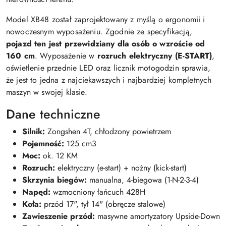
Model XB48 został zaprojektowany z myślą o ergonomii i
nowoczesnym wyposażeniu. Zgodnie ze specyfikacją,
pojazd ten jest przewidziany dla osób o wzroście od
160 cm
. Wyposażenie w
rozruch elektryczny (E-START)
,
oświetlenie przednie LED oraz licznik motogodzin sprawia,
że jest to jedna z najciekawszych i najbardziej kompletnych
maszyn w swojej klasie.
Dane techniczne
Silnik:
Zongshen 4T, chłodzony powietrzem
Pojemność:
125 cm3
Moc:
ok. 12 KM
Rozruch:
elektryczny (e-start) + nożny (kick-start)
Skrzynia biegów:
manualna, 4-biegowa (1-N-2-3-4)
Napęd:
wzmocniony łańcuch 428H
Koła:
przód 17", tył 14" (obręcze stalowe)
Zawieszenie przód:
masywne amortyzatory Upside-Down