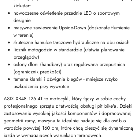
kick-start
nowoczesne oświetlenie przednie LED o sportowym
designie
masywne zawieszenie Upside-Down (doskonałe tłumienie
w terenie)
skuteczne hamulce tarczowe hydrauliczne na obu osiach
licznik motogodzin w standardzie (ułatwia planowanie
przeglądów)
osłony dłoni (handbary) oraz regulowana przepustnica
(ogranicznik prędkości)
łamane klamki i dźwignia biegów - mniejsze ryzyko
uszkodzenia przy wywrotce
ASIX XB48 125 4T to motocykl, który łączy w sobie cechy
profesjonalnego sprzętu z łatwością obsługi pit bike'a. Dzięki
zastosowaniu wysokiej jakości komponentów i dopracowanej
geometrii ramy, maszyna ta idealnie nadaje się dla osób o
wzroście powyżej 160 cm, które chcą cieszyć się dynamiczną
jazdą w wymagających warunkach terenowych.