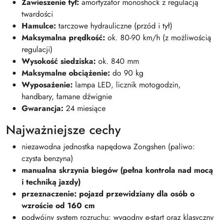
Zawieszenie tył:
amortyzator monoshock z regulacją
twardości
Hamulce:
tarczowe hydrauliczne (przód i tył)
Maksymalna prędkość:
ok. 80-90 km/h (z możliwością
regulacji)
Wysokość siedziska:
ok. 840 mm
Maksymalne obciążenie:
do 90 kg
Wyposażenie:
lampa LED, licznik motogodzin,
handbary, łamane dźwignie
Gwarancja:
24 miesiące
Najważniejsze cechy
niezawodna jednostka napędowa Zongshen (paliwo:
czysta benzyna)
manualna skrzynia biegów (pełna kontrola nad mocą
i techniką jazdy)
przeznaczenie: pojazd przewidziany dla osób o
wzroście od 160 cm
podwójny system rozruchu: wygodny e-start oraz klasyczny