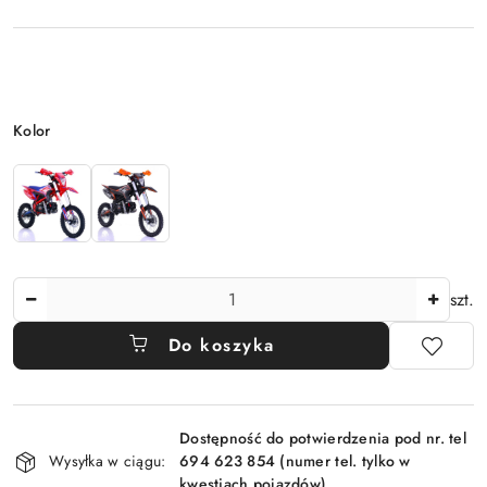
Wariant
Kolor
Ilość
szt.
Do koszyka
Dostępność
Dostępność do potwierdzenia pod nr. tel
i
Wysyłka w ciągu:
694 623 854 (numer tel. tylko w
dostawa
kwestiach pojazdów)