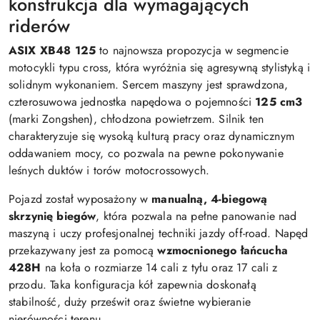
konstrukcja dla wymagających
riderów
ASIX XB48 125
to najnowsza propozycja w segmencie
motocykli typu cross, która wyróżnia się agresywną stylistyką i
solidnym wykonaniem. Sercem maszyny jest sprawdzona,
czterosuwowa jednostka napędowa o pojemności
125 cm3
(marki Zongshen), chłodzona powietrzem. Silnik ten
charakteryzuje się wysoką kulturą pracy oraz dynamicznym
oddawaniem mocy, co pozwala na pewne pokonywanie
leśnych duktów i torów motocrossowych.
Pojazd został wyposażony w
manualną, 4-biegową
skrzynię biegów
, która pozwala na pełne panowanie nad
maszyną i uczy profesjonalnej techniki jazdy off-road. Napęd
przekazywany jest za pomocą
wzmocnionego łańcucha
428H
na koła o rozmiarze 14 cali z tyłu oraz 17 cali z
przodu. Taka konfiguracja kół zapewnia doskonałą
stabilność, duży prześwit oraz świetne wybieranie
nierówności terenu.