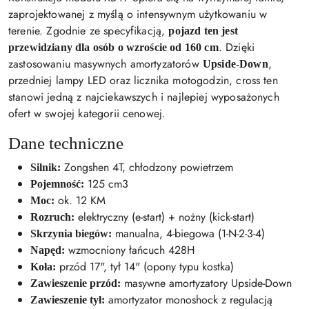
zaprojektowanej z myślą o intensywnym użytkowaniu w
terenie. Zgodnie ze specyfikacją,
pojazd ten jest
. Dzięki
przewidziany dla osób o wzroście od 160 cm
zastosowaniu masywnych amortyzatorów
,
Upside-Down
przedniej lampy LED oraz licznika motogodzin, cross ten
stanowi jedną z najciekawszych i najlepiej wyposażonych
ofert w swojej kategorii cenowej.
Dane techniczne
Zongshen 4T, chłodzony powietrzem
Silnik:
125 cm3
Pojemność:
ok. 12 KM
Moc:
elektryczny (e-start) + nożny (kick-start)
Rozruch:
manualna, 4-biegowa (1-N-2-3-4)
Skrzynia biegów:
wzmocniony łańcuch 428H
Napęd:
przód 17", tył 14" (opony typu kostka)
Koła:
masywne amortyzatory Upside-Down
Zawieszenie przód:
amortyzator monoshock z regulacją
Zawieszenie tył: