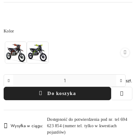
Wariant
Kolor
Ilość
szt.
Do koszyka
Dostępność
Dostępność do potwierdzenia pod nr. tel 694
i
Wysyłka w ciągu:
623 854 (numer tel. tylko w kwestiach
dostawa
pojazdów)