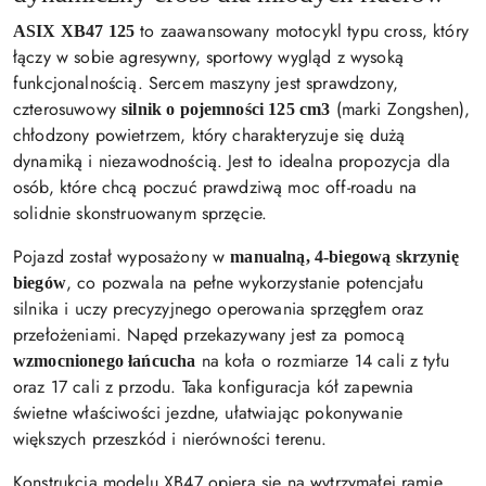
to zaawansowany motocykl typu cross, który
ASIX XB47 125
łączy w sobie agresywny, sportowy wygląd z wysoką
funkcjonalnością. Sercem maszyny jest sprawdzony,
czterosuwowy
(marki Zongshen),
silnik o pojemności 125 cm3
chłodzony powietrzem, który charakteryzuje się dużą
dynamiką i niezawodnością. Jest to idealna propozycja dla
osób, które chcą poczuć prawdziwą moc off-roadu na
solidnie skonstruowanym sprzęcie.
Pojazd został wyposażony w
manualną, 4-biegową skrzynię
, co pozwala na pełne wykorzystanie potencjału
biegów
silnika i uczy precyzyjnego operowania sprzęgłem oraz
przełożeniami. Napęd przekazywany jest za pomocą
na koła o rozmiarze 14 cali z tyłu
wzmocnionego łańcucha
oraz 17 cali z przodu. Taka konfiguracja kół zapewnia
świetne właściwości jezdne, ułatwiając pokonywanie
większych przeszkód i nierówności terenu.
Konstrukcja modelu XB47 opiera się na wytrzymałej ramie,