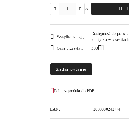
Ilość
szt.
Dostępność
Dostępność do potwie
i
Wysyłka w ciągu:
tel. tylko w kwestiac
dostawa
Cena przesyłki:
300
Zadaj pytanie
Pobierz produkt do PDF
EAN:
2000000242774