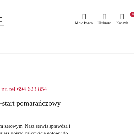
0
Moje konto
Ulubione
Koszyk
nr. tel 694 623 854
-start pomarańczowy
em zerowym. Nasz serwis sprawdza i
mujesz pojazd całkowicie gotowy do