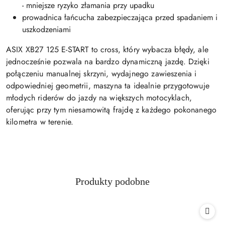
- mniejsze ryzyko złamania przy upadku
prowadnica łańcucha zabezpieczająca przed spadaniem i
uszkodzeniami
ASIX XB27 125 E-START to cross, który wybacza błędy, ale
jednocześnie pozwala na bardzo dynamiczną jazdę. Dzięki
połączeniu manualnej skrzyni, wydajnego zawieszenia i
odpowiedniej geometrii, maszyna ta idealnie przygotowuje
młodych riderów do jazdy na większych motocyklach,
oferując przy tym niesamowitą frajdę z każdego pokonanego
kilometra w terenie.
Produkty
Produkty podobne
Pomiń karuzelę produktów
o
statusie: