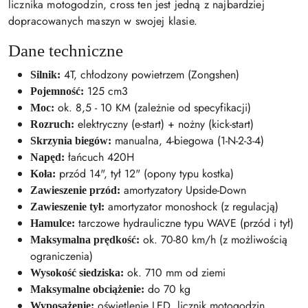
licznika motogodzin, cross ten jest jedną z najbardziej
dopracowanych maszyn w swojej klasie.
Dane techniczne
4T, chłodzony powietrzem (Zongshen)
Silnik:
125 cm3
Pojemność:
ok. 8,5 - 10 KM (zależnie od specyfikacji)
Moc:
elektryczny (e-start) + nożny (kick-start)
Rozruch:
manualna, 4-biegowa (1-N-2-3-4)
Skrzynia biegów:
łańcuch 420H
Napęd:
przód 14", tył 12" (opony typu kostka)
Koła:
amortyzatory Upside-Down
Zawieszenie przód:
amortyzator monoshock (z regulacją)
Zawieszenie tył:
tarczowe hydrauliczne typu WAVE (przód i tył)
Hamulce:
ok. 70-80 km/h (z możliwością
Maksymalna prędkość:
ograniczenia)
ok. 710 mm od ziemi
Wysokość siedziska:
do 70 kg
Maksymalne obciążenie:
oświetlenie LED, licznik motogodzin,
Wyposażenie: