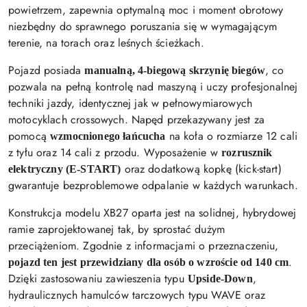
powietrzem, zapewnia optymalną moc i moment obrotowy
niezbędny do sprawnego poruszania się w wymagającym
terenie, na torach oraz leśnych ścieżkach.
Pojazd posiada
, co
manualną, 4-biegową skrzynię biegów
pozwala na pełną kontrolę nad maszyną i uczy profesjonalnej
techniki jazdy, identycznej jak w pełnowymiarowych
motocyklach crossowych. Napęd przekazywany jest za
pomocą
na koła o rozmiarze 12 cali
wzmocnionego łańcucha
z tyłu oraz 14 cali z przodu. Wyposażenie w
rozrusznik
oraz dodatkową kopkę (kick-start)
elektryczny (E-START)
gwarantuje bezproblemowe odpalanie w każdych warunkach.
Konstrukcja modelu XB27 oparta jest na solidnej, hybrydowej
ramie zaprojektowanej tak, by sprostać dużym
przeciążeniom. Zgodnie z informacjami o przeznaczeniu,
.
pojazd ten jest przewidziany dla osób o wzroście od 140 cm
Dzięki zastosowaniu zawieszenia typu
,
Upside-Down
hydraulicznych hamulców tarczowych typu WAVE oraz